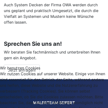
Auch System Decken der Firma OWA werden durch
uns geplant und praktisch Umgesetzt, die durch die
Vielfalt an Systemen und Mustern keine Wünsche
offen lassen.
Sprechen Sie uns an!
Wir beraten Sie fachmännisch und unterbreiten Ihnen
gern ein Angebot.
Wir benutzen Cookies
Jetzt anfragen!
Wir nutzen Cookies auf unserer Website. Einige von ihnen
sind essenziell für den Betrieb der Seite, während andere
uns helfen, diese Website und die Nutzererfahrung zu
verbessern (Tracking Cookies). Sie können selbst
entscheiden, ob Sie die Cookies zulassen möchten. Bitte
beachten Sie, dass bei einer Ablehnung womöglich nicht
MALERTEAM SEIFERT