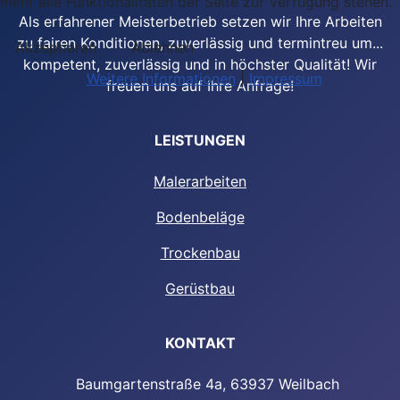
mehr alle Funktionalitäten der Seite zur Verfügung stehen.
Als erfahrener Meisterbetrieb setzen wir Ihre Arbeiten
zu fairen Konditionen, zuverlässig und termintreu um...
Akzeptieren
Ablehnen
kompetent, zuverlässig und in höchster Qualität! Wir
Weitere Informationen
|
Impressum
freuen uns auf Ihre Anfrage!
LEISTUNGEN
Malerarbeiten
Bodenbeläge
Trockenbau
Gerüstbau
KONTAKT
Baumgartenstraße 4a, 63937 Weilbach